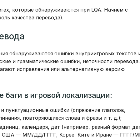
агах, которые обнаруживаются при LQA. Начнём с
оль качества перевода).
ревода
ания обнаруживаются ошибки внутриигровых текстов 
ские и грамматические ошибки, неточности перевода.
агают исправления или альтернативную версию
 баги в игровой локализации:
 и пунктуационные ошибки (спряжение глаголов,
инания, повторяющиеся слова и фразы и т. д.);
единиц, календаря, дат (например, разный формат да
 США — ММ/ДД/ГГГГ, Корее, Ките и Иране — ГГГГ/М