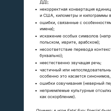
ДД);
некорректная конвертация единиц
и США, километры и килограммы в
ошибки, связанные с особенностям
имена);
искажение особых символов (напр
польском, иврите, арабском);
несоответствие перевода контекст
буквально);
неестественно звучащая речь;
частичный или непоследовательны
особенно это касается синонимов, н
ошибки озвучивания (неверный пе
неприемлемые культурные отсылки
как оскорбление).
Пример: в игре Fatal Fury Special бы