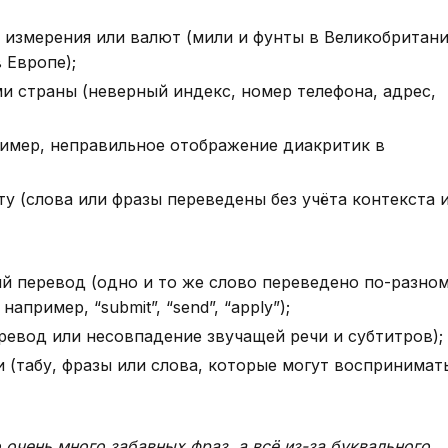
 измерения или валют (мили и фунты в Великобритан
 Европе);
и страны (неверный индекс, номер телефона, адрес,
имер, неправильное отображение диакритик в
у (слова или фразы переведены без учёта контекста 
й перевод (одно и то же слово переведено по-разном
апример, “submit”, “send”, “apply”);
ревод или несовпадение звучащей речи и субтитров);
 (табу, фразы или слова, которые могут воспринимат
ло очень много забавных фраз, а всё из-за буквального